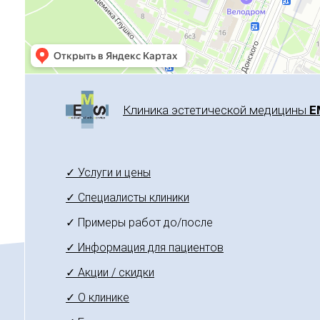
Клиника эстетической медицины
E
✓ Услуги и цены
✓ Специалисты клиники
✓ Примеры работ до/после
✓ Информация для пациентов
✓ Акции / скидки
✓ О клинике