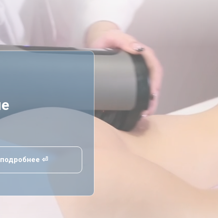
ие
подробнее ⏎