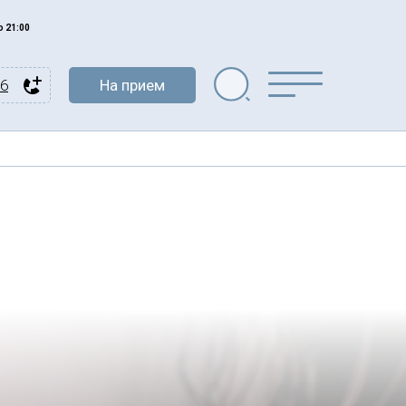
 21:00
76
На прием
Найти