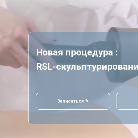
Новая процедура :
RSL-скульптурирован
Записаться ✎