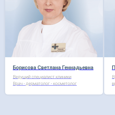
Борисова Светлана Геннадьевна
П
Ведущий специалист клиники
В
Врач - дерматолог - косметолог
в