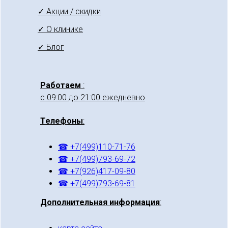
✓ Акции / скидки
✓ О клинике
✓ Блог
Работаем
:
с 09:00 до 21:00 ежедневно
Телефоны
:
☎ +7(499)110-71-76
☎ +7(499)793-69-72
☎ +7(926)417-09-80
☎ +7(499)793-69-81
Дополнительная информация
: