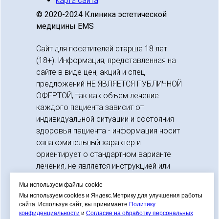
карта сайта
© 2020-2024 Клиника эстетической
медицины EMS
Сайт для посетителей старше 18 лет
(18+). Информация, представленная на
сайте в виде цен, акций и спец
предложений НЕ ЯВЛЯЕТСЯ ПУБЛИЧНОЙ
ОФЕРТОЙ, так как объем лечение
каждого пациента зависит от
индивидуальной ситуации и состояния
здоровья пациента - информация носит
ознакомительный характер и
ориентирует о стандартном варианте
лечения, не является инструкцией или
рекомендацией к действию. Прежде
Мы используем файлы cookie
чем использовать представленную на
Мы используем cookies и Яндекс.Метрику для улучшения работы
сайте информацию - требуется очная
сайта. Используя сайт, вы принимаете
Политику
консультация с лечащим врачом, во
конфиденциальности
и
Согласие на обработку персональных