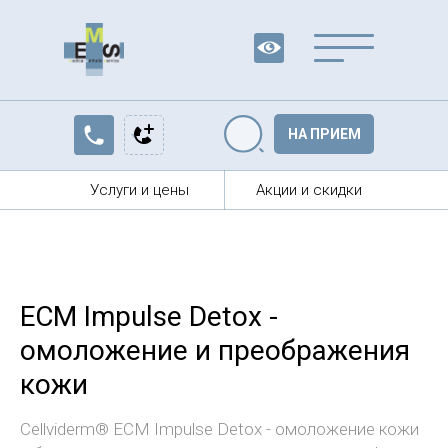
Вр
НА ПРИЕМ
Услуги и цены
Акции и скидки
Найти
ECM Impulse Detox -
омоложение и преображения
кожи
Cellviderm® ECM Impulse Detox - омоложение кожи